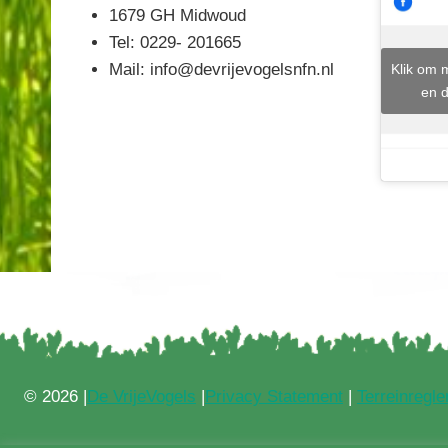
1679 GH Midwoud
Tel: 0229- 201665
Mail: info@devrijevogelsnfn.nl
Klik om 
en d
© 2026 |
De VrijeVogels
|
Privacy Statement
|
Terreinregl