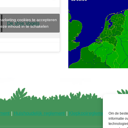
marketing cookies te accepteren
De Vrije Vogels
eze inhoud in te schakelen
ement
|
Huishoudelijk reglement
|
Klepkooireglement
|
Klacht
Om de beste 
informatie o
technologieë