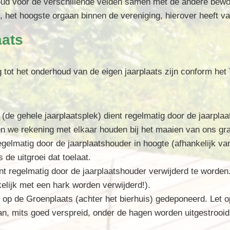
houd voor de verschillende velden samen met de andere bewo
 het hoogste orgaan binnen de vereniging, hierover heeft va
aats
ot het onderhoud van de eigen jaarplaats zijn conform het 
de gehele jaarplaatsplek) dient regelmatig door de jaarpla
en we rekening met elkaar houden bij het maaien van ons gr
elmatig door de jaarplaatshouder in hoogte (afhankelijk van
 de uitgroei dat toelaat.
nt regelmatig door de jaarplaatshouder verwijderd te worden.
lijk met een hark worden verwijderd!).
dt op de Groenplaats (achter het bierhuis) gedeponeerd.
Let o
an,
mits goed verspreid
, onder de hagen worden uitgestrooi