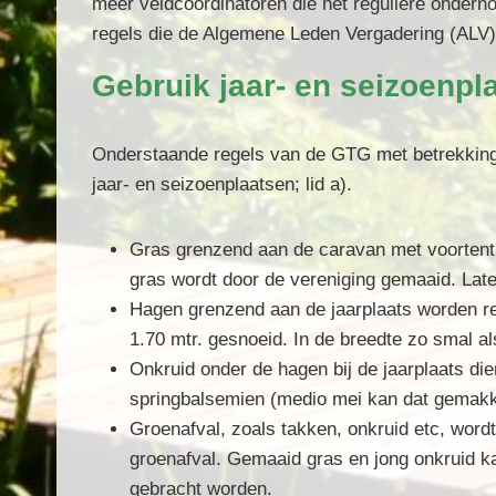
meer veldcoördinatoren die het reguliere onder
regels die de Algemene Leden Vergadering (ALV),
Gebruik jaar- en seizoenpl
Onderstaande regels van de GTG met betrekking t
jaar- en seizoenplaatsen; lid a).
Gras
grenzend aan de caravan met voortent (
gras wordt door de vereniging gemaaid.
Lat
Hagen
grenzend aan de jaarplaats worden reg
1.70 mtr. gesnoeid. In de breedte zo smal als
Onkruid
onder de hagen bij de jaarplaats die
springbalsemien (medio mei kan dat gemakke
Groenafval
, zoals takken, onkruid etc, wor
groenafval
. Gemaaid gras en jong onkruid k
gebracht worden.