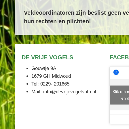
Veldcoördinatoren zijn beslist geen v
hun rechten en plichten!
DE VRIJE VOGELS
FACE
Gouwtje 9A
1679 GH Midwoud
Tel: 0229- 201665
Mail: info@devrijevogelsnfn.nl
Klik om 
en d