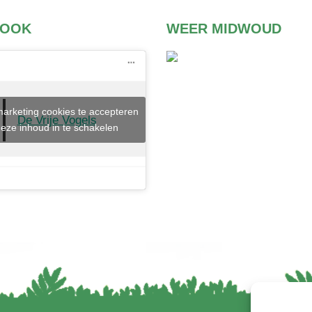
BOOK
WEER MIDWOUD
marketing cookies te accepteren
De Vrije Vogels
eze inhoud in te schakelen