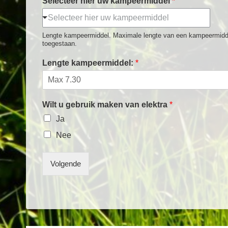
Selecteer hier uw kampeermiddel
*
Selecteer hier uw kampeermiddel
Lengte kampeermiddel. Maximale lengte van een kampeermiddel
toegestaan.
Lengte kampeermiddel:
*
Wilt u gebruik maken van elektra
*
Ja
Nee
Volgende