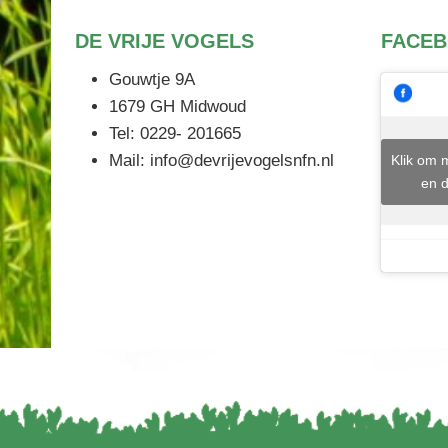
DE VRIJE VOGELS
FACE
Gouwtje 9A
1679 GH Midwoud
Tel: 0229- 201665
Mail: info@devrijevogelsnfn.nl
Klik om 
en d